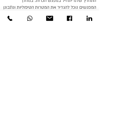
התהליך שלנו יתחיל במפגש הכרות. במהלך
המפגשים נוכל להגדיר את המטרות הטיפוליות ונתבונן
ביחד על החוויות הפנימיות
הרגשות והעמדות שמובילות לבחירות החיים השונות
כדי לפתוח דרכים חדשות ולייצר חוויה פנימית
וחיצונית של שינוי וצמיחה.
טיפול יכול להיות מסע משמעותי, מיטיב ומשנה חיים.
אשמח ללוות אותך בתהליך שכזה.
דף הבית
טיפול זוגי
טיפול פרטני
מאמרים
צור קשר