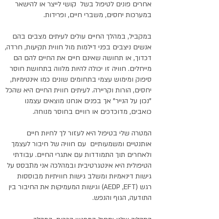
אחרים פונים לטיפול בשל קושי לייצר או להישאר
במערכות יחסים, משברי חיים, ופרידות.
במקביל, במהלך החיים עולים לעיתים מצבים בהם
אנשים ניצבים בפני דילמות מול חווית תקיעות, חרדה,
דכדוך, או תחושה שאינם חיים את החיים להם הם
מייחלים. חוויה זו יכולה להיות מלווה בתחושת חוסר
סיפוק ומימוש עצמי בתחומים שונים כמו אינטימיות,
יחסים, הורות וקריירה.
לעיתים חווית החיים היא שהכל
"נכון על הנייר" אך בפנים אנחנו מוצאים עצמנו
כואבים, מדוכדכים או רוויים בחוסר מנוחה.
המטרה שלי בטיפול היא לעזור לך לחיות חיים
אותנטיים ומשמעותיים עם חוויה של חיבור לעצמך
ולאחרים תוך התמודדות עם אתגרי החיים. עבודתי
הטיפולית היא אינטגרטיבית ובמהלכה אני מתבסס על
גישות דינאמיות ומשלב גישות חוויתיות מבוססות
רגש (AEDP ,EFT) וגישות המעמיקות את החיבור בין
התודעה, הגוף והנפש.
​